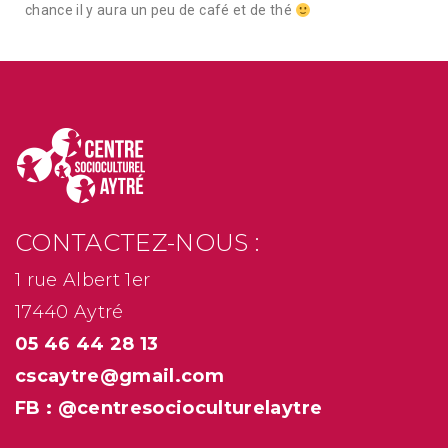
chance il y aura un peu de café et de thé
CONTACTEZ-NOUS :
1 rue Albert 1er
17440 Aytré
05 46 44 28 13
cscaytre@gmail.com
FB : @centresocioculturelaytre