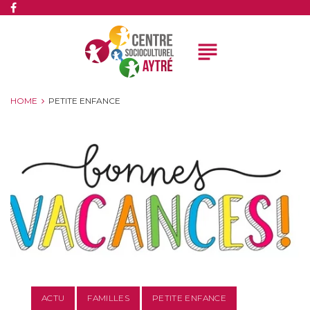
subject
HOME
PETITE ENFANCE
ACTU
FAMILLES
PETITE ENFANCE