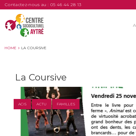
Contactez-nous au :
05 46 44 28 13
A
HOME
LA COURSIVE
La Coursive
ACIS
ACTU
FAMILLES